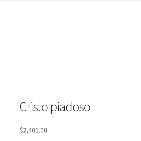
nta
nta
Contáctanos
Contáctanos
Noticias
Noticias
Cristo piadoso
$
2,401.00