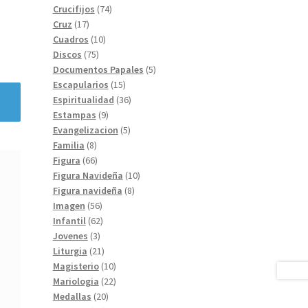
74
productos
Crucifijos
74
17
productos
Cruz
17
productos
10
Cuadros
10
75
productos
Discos
75
productos
5
Documentos Papales
5
15
productos
Escapularios
15
productos
36
Espiritualidad
36
9
productos
Estampas
9
productos
5
Evangelizacion
5
8
productos
Familia
8
productos
66
Figura
66
productos
10
Figura Navideña
10
8
productos
Figura navideña
8
56
productos
Imagen
56
productos
62
Infantil
62
3
productos
Jovenes
3
productos
21
Liturgia
21
productos
10
Magisterio
10
productos
22
Mariologia
22
20
productos
Medallas
20