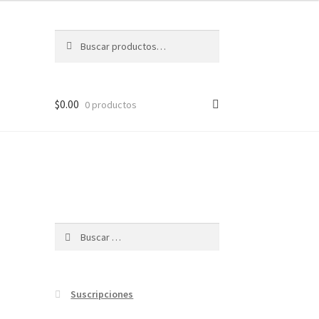
Buscar
Buscar
por:
$
0.00
0 productos
Buscar:
Suscripciones