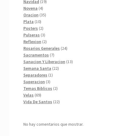
19
productos
Navidad
19
4
productos
Novena
4
productos
35
Oracion
35
10
productos
Plata
10
productos
2
Posters
2
productos
3
Pulseras
3
productos
2
Reflexion
2
productos
24
Rosarios Generales
24
7
productos
Sacramentos
7
productos
13
Sanacion Y Liberacion
13
22
productos
Semana Santa
22
1
productos
Separadores
1
3
producto
Superacion
3
productos
2
Temas Biblicos
2
69
productos
Velas
69
productos
22
Vida De Santos
22
productos
No hay comentarios que mostrar.