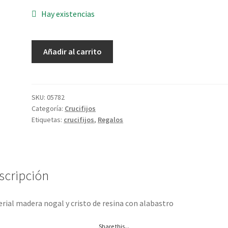
Hay existencias
Cristo
Añadir al carrito
piadoso
cantidad
SKU:
05782
Categoría:
Crucifijos
Etiquetas:
crucifijos
,
Regalos
scripción
rial madera nogal y cristo de resina con alabastro
Share this...