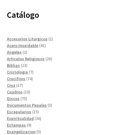
Catálogo
1
Accesorios Liturgicos
1
41
producto
Acero Inoxidable
41
2
productos
Angeles
2
productos
28
Articulos Religiosos
28
23
productos
Biblias
23
productos
7
Cristologia
7
74
productos
Crucifijos
74
17
productos
Cruz
17
productos
10
Cuadros
10
75
productos
Discos
75
productos
5
Documentos Papales
5
15
productos
Escapularios
15
productos
36
Espiritualidad
36
9
productos
Estampas
9
productos
5
Evangelizacion
5