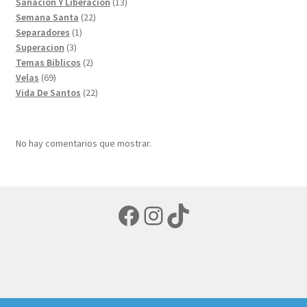
productos
13
Sanacion Y Liberacion
13
22
productos
Semana Santa
22
1
productos
Separadores
1
3
producto
Superacion
3
productos
2
Temas Biblicos
2
69
productos
Velas
69
productos
22
Vida De Santos
22
productos
No hay comentarios que mostrar.
Facebook
Instagram
TikTok
© LIBRERIA ECUMENICA 2026