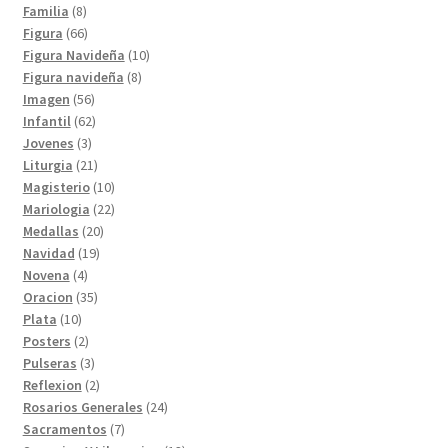
8
productos
Familia
8
productos
66
Figura
66
productos
10
Figura Navideña
10
8
productos
Figura navideña
8
56
productos
Imagen
56
productos
62
Infantil
62
3
productos
Jovenes
3
productos
21
Liturgia
21
productos
10
Magisterio
10
productos
22
Mariologia
22
20
productos
Medallas
20
19
productos
Navidad
19
4
productos
Novena
4
productos
35
Oracion
35
10
productos
Plata
10
productos
2
Posters
2
productos
3
Pulseras
3
productos
2
Reflexion
2
productos
24
Rosarios Generales
24
7
productos
Sacramentos
7