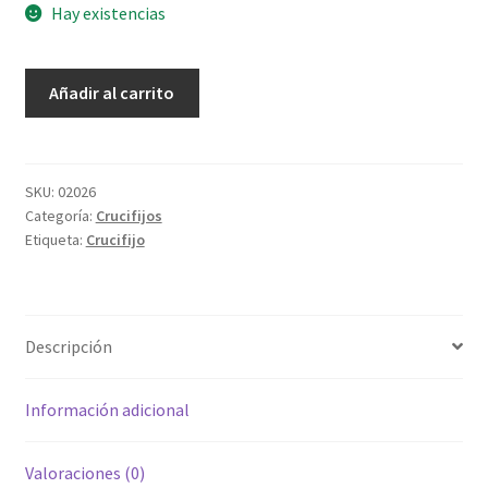
Hay existencias
Cristo
Añadir al carrito
español
muerto
no.
4
SKU:
02026
Categoría:
Crucifijos
cantidad
Etiqueta:
Crucifijo
Descripción
Información adicional
Valoraciones (0)