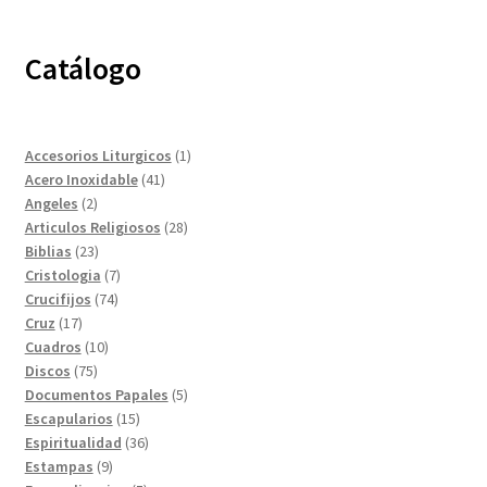
Catálogo
1
Accesorios Liturgicos
1
41
producto
Acero Inoxidable
41
2
productos
Angeles
2
productos
28
Articulos Religiosos
28
23
productos
Biblias
23
productos
7
Cristologia
7
74
productos
Crucifijos
74
17
productos
Cruz
17
productos
10
Cuadros
10
75
productos
Discos
75
productos
5
Documentos Papales
5
15
productos
Escapularios
15
productos
36
Espiritualidad
36
9
productos
Estampas
9