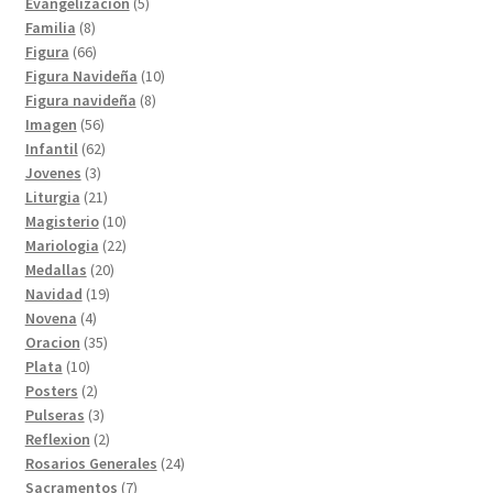
productos
5
Evangelizacion
5
8
productos
Familia
8
productos
66
Figura
66
productos
10
Figura Navideña
10
8
productos
Figura navideña
8
56
productos
Imagen
56
productos
62
Infantil
62
3
productos
Jovenes
3
productos
21
Liturgia
21
productos
10
Magisterio
10
productos
22
Mariologia
22
20
productos
Medallas
20
19
productos
Navidad
19
4
productos
Novena
4
productos
35
Oracion
35
10
productos
Plata
10
productos
2
Posters
2
productos
3
Pulseras
3
productos
2
Reflexion
2
productos
24
Rosarios Generales
24
7
productos
Sacramentos
7