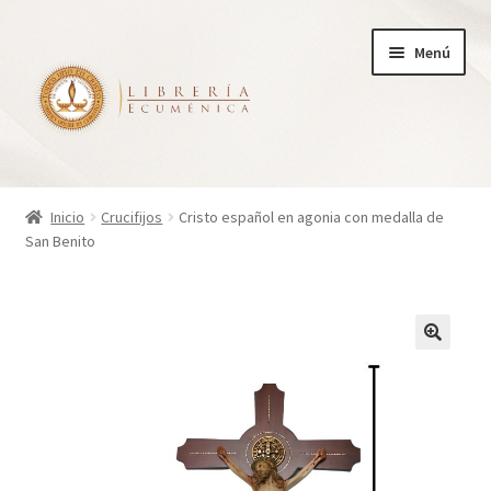
Ir
Ir
Menú
a
al
la
contenido
navegación
Inicio
Inicio
Crucifijos
Cristo español en agonia con medalla de
San Benito
Tienda
Carrito
Finalizar compra
¿Quienes somos?
Mi cuenta