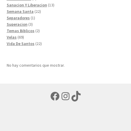
productos
13
Sanacion Y Liberacion
13
22
productos
Semana Santa
22
1
productos
Separadores
1
3
producto
Superacion
3
productos
2
Temas Biblicos
2
69
productos
Velas
69
productos
22
Vida De Santos
22
productos
No hay comentarios que mostrar.
Facebook
Instagram
TikTok