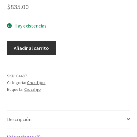
$
835.00
Hay existencias
Cristo
Añadir al carrito
español
en
agonia
con
SKU:
04487
Categoría:
Crucifijos
medalla
Etiqueta:
Crucifijo
de
San
Benito
cantidad
Descripción
Valoraciones (0)