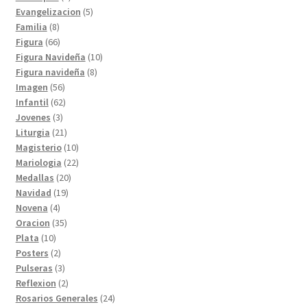
productos
5
Evangelizacion
5
8
productos
Familia
8
productos
66
Figura
66
productos
10
Figura Navideña
10
8
productos
Figura navideña
8
56
productos
Imagen
56
productos
62
Infantil
62
3
productos
Jovenes
3
productos
21
Liturgia
21
productos
10
Magisterio
10
productos
22
Mariologia
22
20
productos
Medallas
20
19
productos
Navidad
19
4
productos
Novena
4
productos
35
Oracion
35
10
productos
Plata
10
productos
2
Posters
2
productos
3
Pulseras
3
productos
2
Reflexion
2
productos
24
Rosarios Generales
24