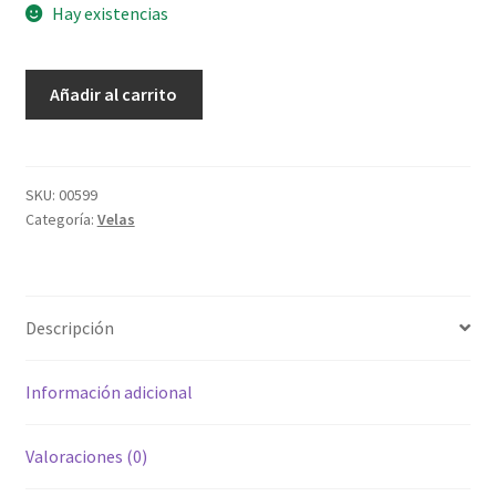
Hay existencias
Cirio
Añadir al carrito
No.1
Lupita
con
flores
SKU:
00599
Categoría:
Velas
cantidad
Descripción
Información adicional
Valoraciones (0)