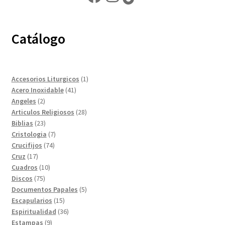
Catálogo
1
Accesorios Liturgicos
1
41
producto
Acero Inoxidable
41
2
productos
Angeles
2
productos
28
Articulos Religiosos
28
23
productos
Biblias
23
productos
7
Cristologia
7
74
productos
Crucifijos
74
17
productos
Cruz
17
productos
10
Cuadros
10
75
productos
Discos
75
productos
5
Documentos Papales
5
15
productos
Escapularios
15
productos
36
Espiritualidad
36
9
productos
Estampas
9