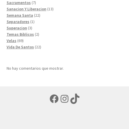
7
productos
Sacramentos
7
productos
13
Sanacion Y Liberacion
13
22
productos
Semana Santa
22
1
productos
Separadores
1
3
producto
Superacion
3
productos
2
Temas Biblicos
2
69
productos
Velas
69
productos
22
Vida De Santos
22
productos
No hay comentarios que mostrar.
Facebook
Instagram
TikTok