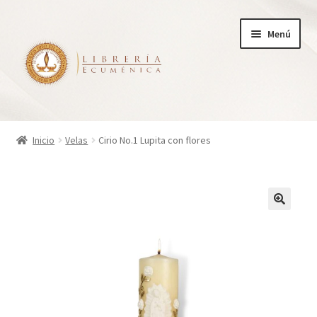
Ir
Ir
Menú
a
al
la
contenido
navegación
Inicio
Inicio
Velas
Cirio No.1 Lupita con flores
Tienda
Carrito
Finalizar compra
¿Quienes somos?
Mi cuenta