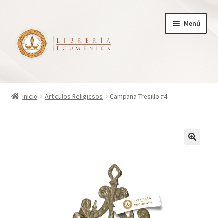
Ir
Ir
Menú
a
al
la
contenido
navegación
Inicio
Inicio
Articulos Religiosos
Campana Tresillo #4
Tienda
Carrito
Finalizar compra
¿Quienes somos?
Mi cuenta