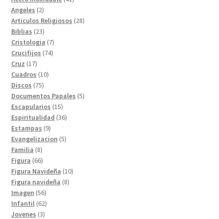
2
productos
Angeles
2
productos
28
Articulos Religiosos
28
23
productos
Biblias
23
productos
7
Cristologia
7
74
productos
Crucifijos
74
17
productos
Cruz
17
productos
10
Cuadros
10
75
productos
Discos
75
productos
5
Documentos Papales
5
15
productos
Escapularios
15
productos
36
Espiritualidad
36
9
productos
Estampas
9
productos
5
Evangelizacion
5
8
productos
Familia
8
productos
66
Figura
66
productos
10
Figura Navideña
10
8
productos
Figura navideña
8
56
productos
Imagen
56
productos
62
Infantil
62
3
productos
Jovenes
3