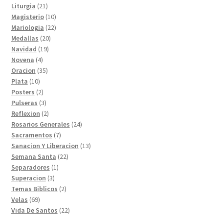
productos
21
Liturgia
21
productos
10
Magisterio
10
productos
22
Mariologia
22
20
productos
Medallas
20
19
productos
Navidad
19
4
productos
Novena
4
productos
35
Oracion
35
10
productos
Plata
10
productos
2
Posters
2
productos
3
Pulseras
3
productos
2
Reflexion
2
productos
24
Rosarios Generales
24
7
productos
Sacramentos
7
productos
13
Sanacion Y Liberacion
13
22
productos
Semana Santa
22
1
productos
Separadores
1
3
producto
Superacion
3
productos
2
Temas Biblicos
2
69
productos
Velas
69
productos
22
Vida De Santos
22