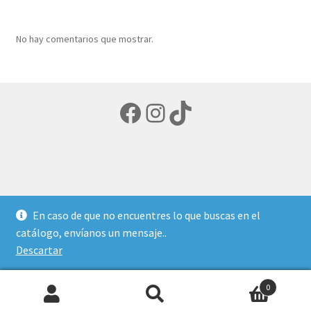
productos
No hay comentarios que mostrar.
Facebook
Instagram
TikTok
© LIBRERIA ECUMENICA 2026
En caso de que no encuentres lo que buscas en el
Política de privacidad
Creado con Storefront y
catálogo, envíanos un mensaje..
WooCommerce
.
Descartar
0
Buscar
Buscar