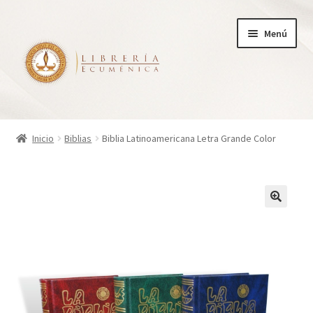
Ir
Ir
Menú
a
al
la
contenido
navegación
Inicio
Inicio
Biblias
Biblia Latinoamericana Letra Grande Color
Tienda
Carrito
Finalizar compra
¿Quienes somos?
Mi cuenta