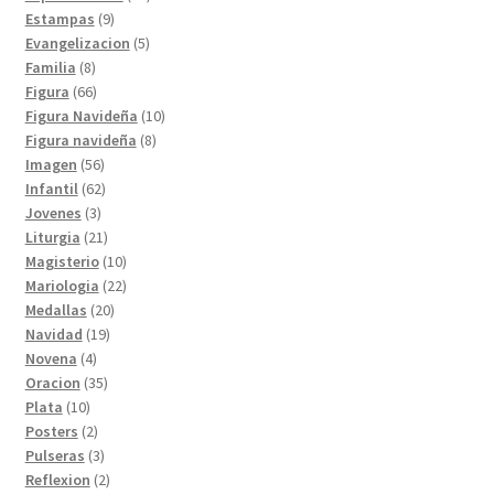
9
productos
Estampas
9
productos
5
Evangelizacion
5
8
productos
Familia
8
productos
66
Figura
66
productos
10
Figura Navideña
10
8
productos
Figura navideña
8
56
productos
Imagen
56
productos
62
Infantil
62
3
productos
Jovenes
3
productos
21
Liturgia
21
productos
10
Magisterio
10
productos
22
Mariologia
22
20
productos
Medallas
20
19
productos
Navidad
19
4
productos
Novena
4
productos
35
Oracion
35
10
productos
Plata
10
productos
2
Posters
2
productos
3
Pulseras
3
productos
2
Reflexion
2