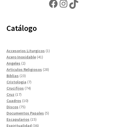
Facebook
Instagram
TikTok
Catálogo
1
Accesorios Liturgicos
1
41
producto
Acero Inoxidable
41
2
productos
Angeles
2
productos
28
Articulos Religiosos
28
23
productos
Biblias
23
productos
7
Cristologia
7
74
productos
Crucifijos
74
17
productos
Cruz
17
productos
10
Cuadros
10
75
productos
Discos
75
productos
5
Documentos Papales
5
15
productos
Escapularios
15
productos
36
Espiritualidad
36