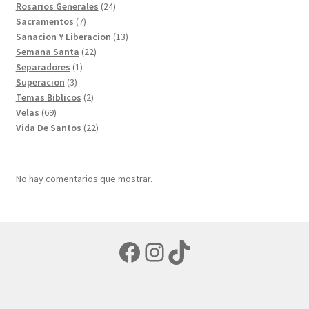
productos
24
Rosarios Generales
24
7
productos
Sacramentos
7
productos
13
Sanacion Y Liberacion
13
22
productos
Semana Santa
22
1
productos
Separadores
1
3
producto
Superacion
3
productos
2
Temas Biblicos
2
69
productos
Velas
69
productos
22
Vida De Santos
22
productos
No hay comentarios que mostrar.
Facebook
Instagram
TikTok