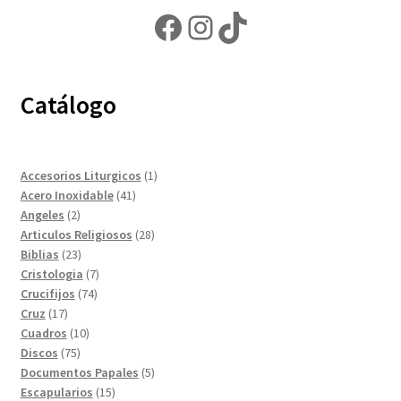
Facebook
Instagram
TikTok
Catálogo
1
Accesorios Liturgicos
1
41
producto
Acero Inoxidable
41
2
productos
Angeles
2
productos
28
Articulos Religiosos
28
23
productos
Biblias
23
productos
7
Cristologia
7
74
productos
Crucifijos
74
17
productos
Cruz
17
productos
10
Cuadros
10
75
productos
Discos
75
productos
5
Documentos Papales
5
15
productos
Escapularios
15