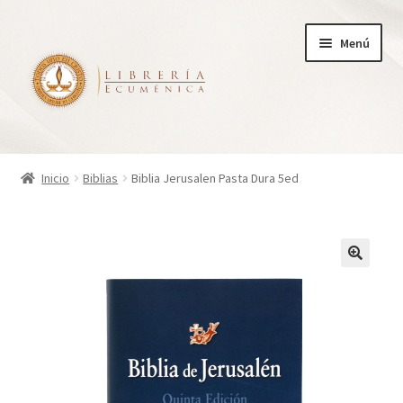
Ir
Ir
Menú
a
al
la
contenido
navegación
Inicio
Inicio
Biblias
Biblia Jerusalen Pasta Dura 5ed
Tienda
Carrito
Finalizar compra
¿Quienes somos?
Mi cuenta