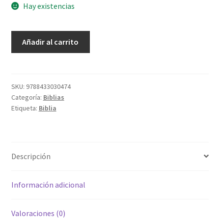
Hay existencias
Biblia
Añadir al carrito
Jerusalen
Pasta
Dura
5ed
SKU:
9788433030474
Categoría:
Biblias
cantidad
Etiqueta:
Biblia
Descripción
Información adicional
Valoraciones (0)