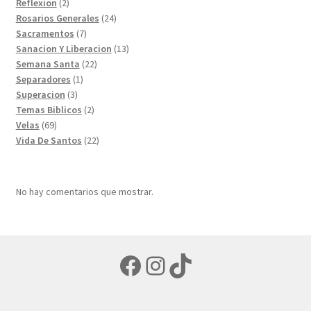
productos
2
Reflexion
2
productos
24
Rosarios Generales
24
7
productos
Sacramentos
7
productos
13
Sanacion Y Liberacion
13
22
productos
Semana Santa
22
1
productos
Separadores
1
3
producto
Superacion
3
productos
2
Temas Biblicos
2
69
productos
Velas
69
productos
22
Vida De Santos
22
productos
No hay comentarios que mostrar.
Facebook
Instagram
TikTok