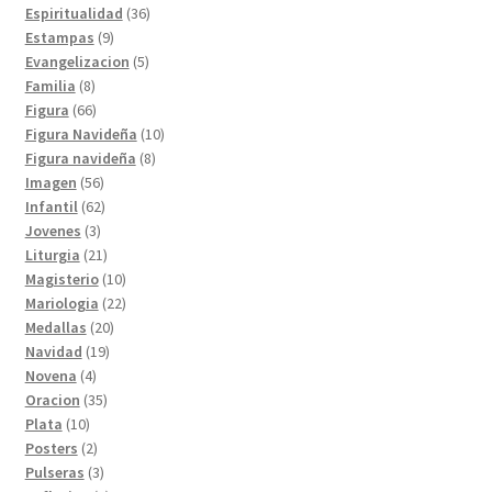
productos
36
Espiritualidad
36
9
productos
Estampas
9
productos
5
Evangelizacion
5
8
productos
Familia
8
productos
66
Figura
66
productos
10
Figura Navideña
10
8
productos
Figura navideña
8
56
productos
Imagen
56
productos
62
Infantil
62
3
productos
Jovenes
3
productos
21
Liturgia
21
productos
10
Magisterio
10
productos
22
Mariologia
22
20
productos
Medallas
20
19
productos
Navidad
19
4
productos
Novena
4
productos
35
Oracion
35
10
productos
Plata
10
productos
2
Posters
2
productos
3
Pulseras
3