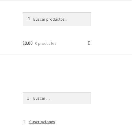
Buscar
Buscar
por:
$
0.00
0 productos
Buscar:
Suscripciones