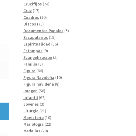
74
productos
Crucifijos
74
17
productos
Cruz
17
productos
10
Cuadros
10
75
productos
Discos
75
productos
5
Documentos Papales
5
15
productos
Escapularios
15
productos
36
Espiritualidad
36
9
productos
Estampas
9
productos
5
Evangelizacion
5
8
productos
Familia
8
productos
66
Figura
66
productos
10
Figura Navideña
10
8
productos
Figura navideña
8
56
productos
Imagen
56
productos
62
Infantil
62
3
productos
Jovenes
3
productos
21
Liturgia
21
productos
10
Magisterio
10
productos
22
Mariologia
22
20
productos
Medallas
20