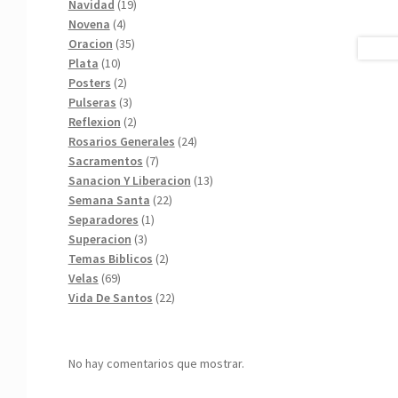
19
productos
Navidad
19
4
productos
Novena
4
productos
35
Oracion
35
10
productos
Plata
10
productos
2
Posters
2
productos
3
Pulseras
3
productos
2
Reflexion
2
productos
24
Rosarios Generales
24
7
productos
Sacramentos
7
productos
13
Sanacion Y Liberacion
13
22
productos
Semana Santa
22
1
productos
Separadores
1
3
producto
Superacion
3
productos
2
Temas Biblicos
2
69
productos
Velas
69
productos
22
Vida De Santos
22
productos
No hay comentarios que mostrar.