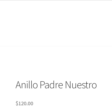
nta
nta
Contáctanos
Contáctanos
Noticias
Noticias
Anillo Padre Nuestro
$
120.00