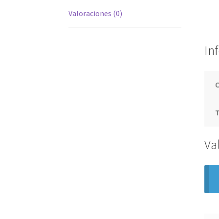
Valoraciones (0)
In
T
Va