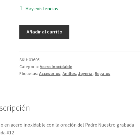
Hay existencias
Anillo
Añadir al carrito
Padre
Nuestro
cantidad
SKU:
03605
Categoría:
Acero Inoxidable
Etiquetas:
Accesorios
,
Anillos
,
Joyeria
,
Regalos
scripción
lo en acero inoxidable con la oración del Padre Nuestro grabada
da #12