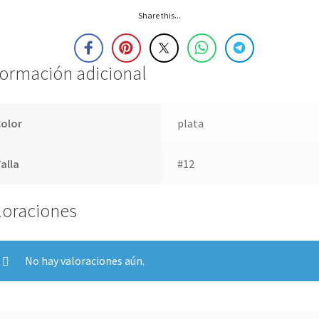
Share this...
formación adicional
Color
plata
alla
#12
loraciones
No hay valoraciones aún.