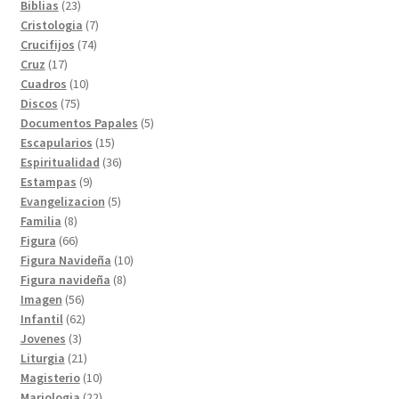
23
productos
Biblias
23
productos
7
Cristologia
7
74
productos
Crucifijos
74
17
productos
Cruz
17
productos
10
Cuadros
10
75
productos
Discos
75
productos
5
Documentos Papales
5
15
productos
Escapularios
15
productos
36
Espiritualidad
36
9
productos
Estampas
9
productos
5
Evangelizacion
5
8
productos
Familia
8
productos
66
Figura
66
productos
10
Figura Navideña
10
8
productos
Figura navideña
8
56
productos
Imagen
56
productos
62
Infantil
62
3
productos
Jovenes
3
productos
21
Liturgia
21
productos
10
Magisterio
10
productos
22
Mariologia
22