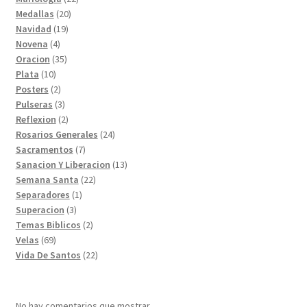
20
productos
Medallas
20
19
productos
Navidad
19
4
productos
Novena
4
productos
35
Oracion
35
10
productos
Plata
10
productos
2
Posters
2
productos
3
Pulseras
3
productos
2
Reflexion
2
productos
24
Rosarios Generales
24
7
productos
Sacramentos
7
productos
13
Sanacion Y Liberacion
13
22
productos
Semana Santa
22
1
productos
Separadores
1
3
producto
Superacion
3
productos
2
Temas Biblicos
2
69
productos
Velas
69
productos
22
Vida De Santos
22
productos
No hay comentarios que mostrar.