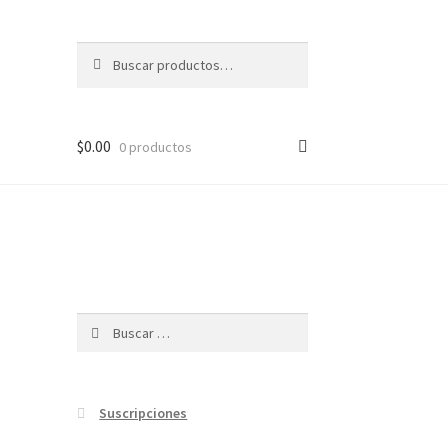
Buscar
Buscar
por:
$
0.00
0 productos
Buscar:
Suscripciones