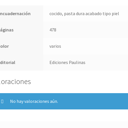
Encuadernación
cocido, pasta dura acabado tipo piel
Páginas
478
Color
varios
ditorial
Ediciones Paulinas
loraciones
No hay valoraciones aún.