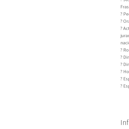
Fras
? Pe
? Or
? Ac
jura
naci
? Ro
? Di
? Di
? Ho
? Es
? Es
In