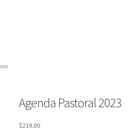
nta
nta
Contáctanos
Contáctanos
Noticias
Noticias
 2023
Agenda Pastoral 2023
$
219.00