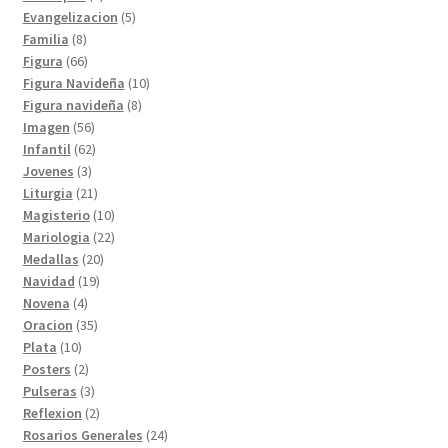
productos
5
Evangelizacion
5
8
productos
Familia
8
productos
66
Figura
66
productos
10
Figura Navideña
10
8
productos
Figura navideña
8
56
productos
Imagen
56
productos
62
Infantil
62
3
productos
Jovenes
3
productos
21
Liturgia
21
productos
10
Magisterio
10
productos
22
Mariologia
22
20
productos
Medallas
20
19
productos
Navidad
19
4
productos
Novena
4
productos
35
Oracion
35
10
productos
Plata
10
productos
2
Posters
2
productos
3
Pulseras
3
productos
2
Reflexion
2
productos
24
Rosarios Generales
24