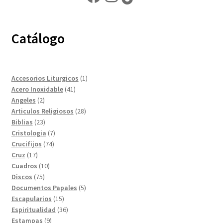
Catálogo
1
Accesorios Liturgicos
1
41
producto
Acero Inoxidable
41
2
productos
Angeles
2
productos
28
Articulos Religiosos
28
23
productos
Biblias
23
productos
7
Cristologia
7
74
productos
Crucifijos
74
17
productos
Cruz
17
productos
10
Cuadros
10
75
productos
Discos
75
productos
5
Documentos Papales
5
15
productos
Escapularios
15
productos
36
Espiritualidad
36
9
productos
Estampas
9