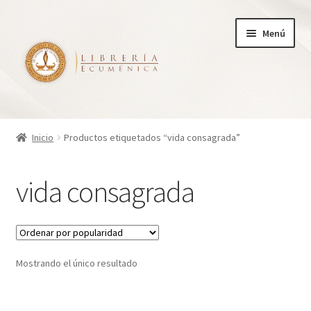
Ir
Ir
Menú
a
al
la
contenido
navegación
Inicio
Inicio
Productos etiquetados “vida consagrada”
Tienda
vida consagrada
Carrito
Finalizar compra
Mostrando el único resultado
¿Quienes somos?
Mi cuenta