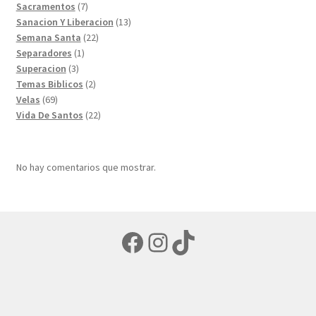
7
productos
Sacramentos
7
productos
13
Sanacion Y Liberacion
13
22
productos
Semana Santa
22
1
productos
Separadores
1
3
producto
Superacion
3
productos
2
Temas Biblicos
2
69
productos
Velas
69
productos
22
Vida De Santos
22
productos
No hay comentarios que mostrar.
Facebook
Instagram
TikTok