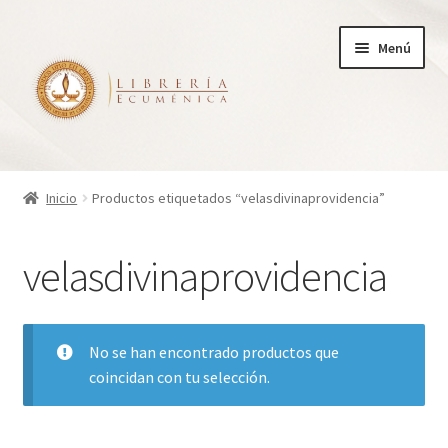
Ir
Ir
Menú
a
al
la
contenido
navegación
Inicio
Inicio
Productos etiquetados “velasdivinaprovidencia”
Tienda
velasdivinaprovidencia
Carrito
Finalizar compra
No se han encontrado productos que
coincidan con tu selección.
¿Quienes somos?
Mi cuenta