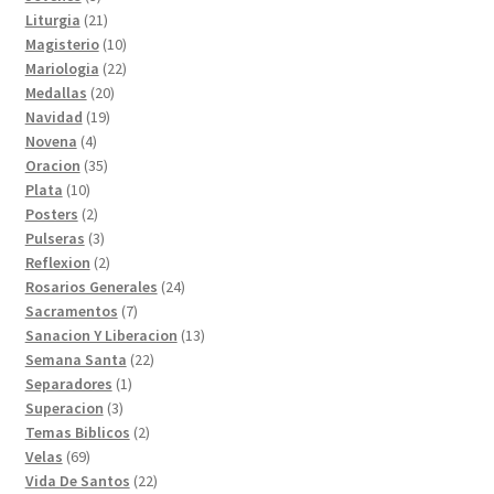
productos
21
Liturgia
21
productos
10
Magisterio
10
productos
22
Mariologia
22
20
productos
Medallas
20
19
productos
Navidad
19
4
productos
Novena
4
productos
35
Oracion
35
10
productos
Plata
10
productos
2
Posters
2
productos
3
Pulseras
3
productos
2
Reflexion
2
productos
24
Rosarios Generales
24
7
productos
Sacramentos
7
productos
13
Sanacion Y Liberacion
13
22
productos
Semana Santa
22
1
productos
Separadores
1
3
producto
Superacion
3
productos
2
Temas Biblicos
2
69
productos
Velas
69
productos
22
Vida De Santos
22