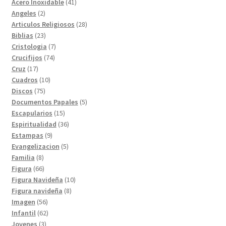
41
producto
Acero Inoxidable
41
2
productos
Angeles
2
productos
28
Articulos Religiosos
28
23
productos
Biblias
23
productos
7
Cristologia
7
74
productos
Crucifijos
74
17
productos
Cruz
17
productos
10
Cuadros
10
75
productos
Discos
75
productos
5
Documentos Papales
5
15
productos
Escapularios
15
productos
36
Espiritualidad
36
9
productos
Estampas
9
productos
5
Evangelizacion
5
8
productos
Familia
8
productos
66
Figura
66
productos
10
Figura Navideña
10
8
productos
Figura navideña
8
56
productos
Imagen
56
productos
62
Infantil
62
3
productos
Jovenes
3