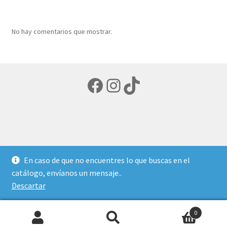
productos
No hay comentarios que mostrar.
Facebook
Instagram
TikTok
© LIBRERIA ECUMENICA 2026
En caso de que no encuentres lo que buscas en el
Política de privacidad
Creado con Storefront y
catálogo, envíanos un mensaje..
WooCommerce
.
Descartar
0
Buscar
Buscar