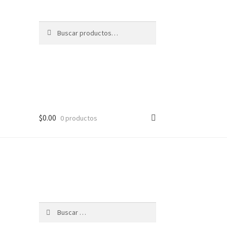
Buscar
Buscar
por:
$
0.00
0 productos
Buscar: