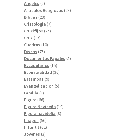
2
productos
Angeles
2
productos
28
Articulos Religiosos
28
23
productos
Biblias
23
productos
7
Cristologia
7
74
productos
Crucifijos
74
17
productos
Cruz
17
productos
10
Cuadros
10
75
productos
Discos
75
productos
5
Documentos Papales
5
15
productos
Escapularios
15
productos
36
Espiritualidad
36
9
productos
Estampas
9
productos
5
Evangelizacion
5
8
productos
Familia
8
productos
66
Figura
66
productos
10
Figura Navideña
10
8
productos
Figura navideña
8
56
productos
Imagen
56
productos
62
Infantil
62
3
productos
Jovenes
3