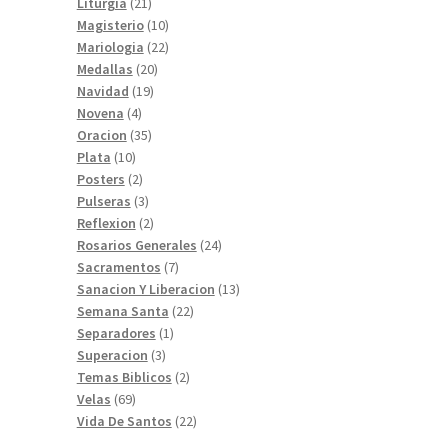
productos
21
Liturgia
21
productos
10
Magisterio
10
productos
22
Mariologia
22
20
productos
Medallas
20
19
productos
Navidad
19
4
productos
Novena
4
productos
35
Oracion
35
10
productos
Plata
10
productos
2
Posters
2
productos
3
Pulseras
3
productos
2
Reflexion
2
productos
24
Rosarios Generales
24
7
productos
Sacramentos
7
productos
13
Sanacion Y Liberacion
13
22
productos
Semana Santa
22
1
productos
Separadores
1
3
producto
Superacion
3
productos
2
Temas Biblicos
2
69
productos
Velas
69
productos
22
Vida De Santos
22
productos