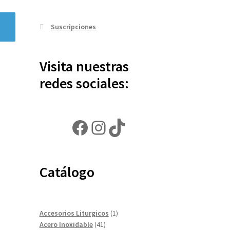
Suscripciones
Visita nuestras
redes sociales:
Facebook
Instagram
TikTok
Catálogo
1
Accesorios Liturgicos
1
41
producto
Acero Inoxidable
41