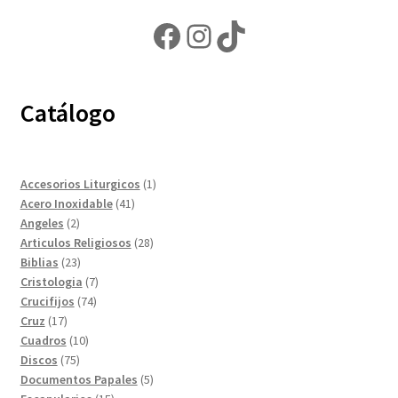
Facebook
Instagram
TikTok
Catálogo
1
Accesorios Liturgicos
1
41
producto
Acero Inoxidable
41
2
productos
Angeles
2
productos
28
Articulos Religiosos
28
23
productos
Biblias
23
productos
7
Cristologia
7
74
productos
Crucifijos
74
17
productos
Cruz
17
productos
10
Cuadros
10
75
productos
Discos
75
productos
5
Documentos Papales
5
15
productos