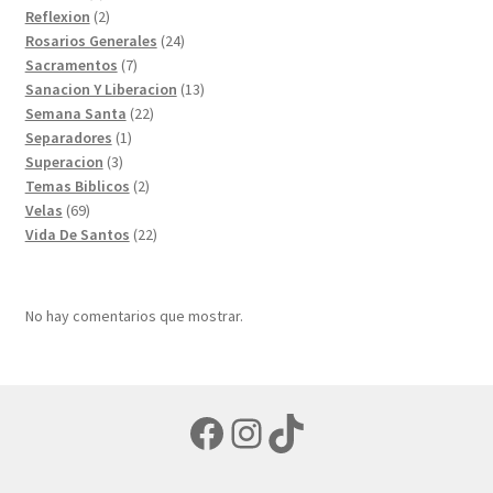
productos
2
Reflexion
2
productos
24
Rosarios Generales
24
7
productos
Sacramentos
7
productos
13
Sanacion Y Liberacion
13
22
productos
Semana Santa
22
1
productos
Separadores
1
3
producto
Superacion
3
productos
2
Temas Biblicos
2
69
productos
Velas
69
productos
22
Vida De Santos
22
productos
No hay comentarios que mostrar.
Facebook
Instagram
TikTok