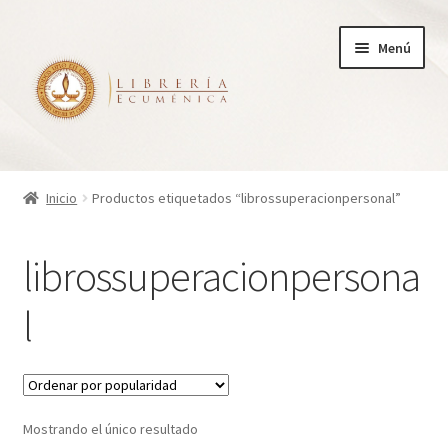
Ir
Ir
Menú
a
al
la
contenido
navegación
Inicio
Inicio
Productos etiquetados “librossuperacionpersonal”
Tienda
librossuperacionpersona
Carrito
l
Finalizar compra
¿Quienes somos?
Mostrando el único resultado
Mi cuenta