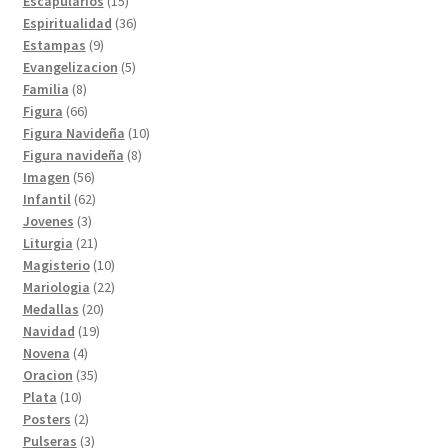
Escapularios
15
productos
36
Espiritualidad
36
9
productos
Estampas
9
productos
5
Evangelizacion
5
8
productos
Familia
8
productos
66
Figura
66
productos
10
Figura Navideña
10
8
productos
Figura navideña
8
56
productos
Imagen
56
productos
62
Infantil
62
3
productos
Jovenes
3
productos
21
Liturgia
21
productos
10
Magisterio
10
productos
22
Mariologia
22
20
productos
Medallas
20
19
productos
Navidad
19
4
productos
Novena
4
productos
35
Oracion
35
10
productos
Plata
10
productos
2
Posters
2
productos
3
Pulseras
3