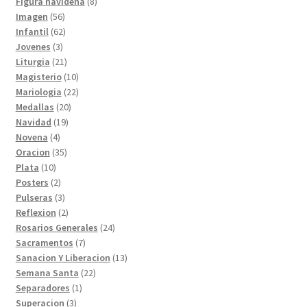
8
productos
Figura navideña
8
56
productos
Imagen
56
productos
62
Infantil
62
3
productos
Jovenes
3
productos
21
Liturgia
21
productos
10
Magisterio
10
productos
22
Mariologia
22
20
productos
Medallas
20
19
productos
Navidad
19
4
productos
Novena
4
productos
35
Oracion
35
10
productos
Plata
10
productos
2
Posters
2
productos
3
Pulseras
3
productos
2
Reflexion
2
productos
24
Rosarios Generales
24
7
productos
Sacramentos
7
productos
13
Sanacion Y Liberacion
13
22
productos
Semana Santa
22
1
productos
Separadores
1
3
producto
Superacion
3