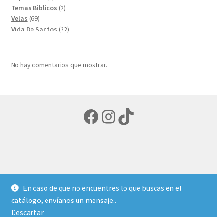
productos
2
Temas Biblicos
2
69
productos
Velas
69
productos
22
Vida De Santos
22
productos
No hay comentarios que mostrar.
Facebook
Instagram
TikTok
© LIBRERIA ECUMENICA 2026
En caso de que no encuentres lo que buscas en el
Política de privacidad
Creado con Storefront y
catálogo, envíanos un mensaje..
WooCommerce
.
Descartar