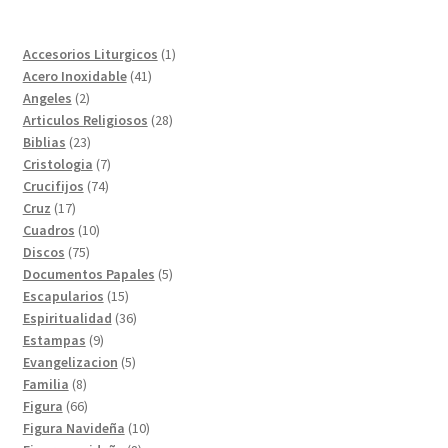
1
Accesorios Liturgicos
1
41
producto
Acero Inoxidable
41
2
productos
Angeles
2
productos
28
Articulos Religiosos
28
23
productos
Biblias
23
productos
7
Cristologia
7
74
productos
Crucifijos
74
17
productos
Cruz
17
productos
10
Cuadros
10
75
productos
Discos
75
productos
5
Documentos Papales
5
15
productos
Escapularios
15
productos
36
Espiritualidad
36
9
productos
Estampas
9
productos
5
Evangelizacion
5
8
productos
Familia
8
productos
66
Figura
66
productos
10
Figura Navideña
10