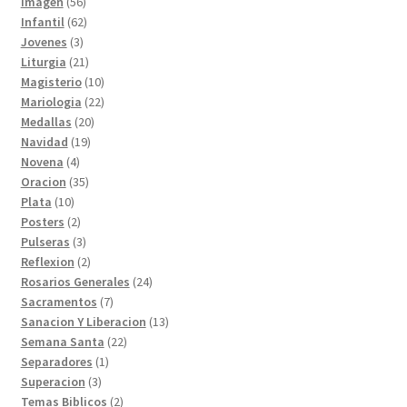
56
productos
Imagen
56
productos
62
Infantil
62
3
productos
Jovenes
3
productos
21
Liturgia
21
productos
10
Magisterio
10
productos
22
Mariologia
22
20
productos
Medallas
20
19
productos
Navidad
19
4
productos
Novena
4
productos
35
Oracion
35
10
productos
Plata
10
productos
2
Posters
2
productos
3
Pulseras
3
productos
2
Reflexion
2
productos
24
Rosarios Generales
24
7
productos
Sacramentos
7
productos
13
Sanacion Y Liberacion
13
22
productos
Semana Santa
22
1
productos
Separadores
1
3
producto
Superacion
3
productos
2
Temas Biblicos
2