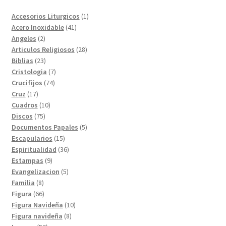
1
Accesorios Liturgicos
1
41
producto
Acero Inoxidable
41
2
productos
Angeles
2
productos
28
Articulos Religiosos
28
23
productos
Biblias
23
productos
7
Cristologia
7
74
productos
Crucifijos
74
17
productos
Cruz
17
productos
10
Cuadros
10
75
productos
Discos
75
productos
5
Documentos Papales
5
15
productos
Escapularios
15
productos
36
Espiritualidad
36
9
productos
Estampas
9
productos
5
Evangelizacion
5
8
productos
Familia
8
productos
66
Figura
66
productos
10
Figura Navideña
10
8
productos
Figura navideña
8