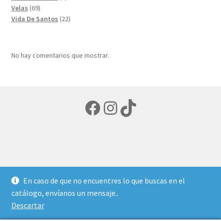
69
productos
Velas
69
productos
22
Vida De Santos
22
productos
No hay comentarios que mostrar.
Facebook
Instagram
TikTok
© LIBRERIA ECUMENICA 2026
En caso de que no encuentres lo que buscas en el
Política de privacidad
Creado con Storefront y
catálogo, envíanos un mensaje..
WooCommerce
.
Descartar