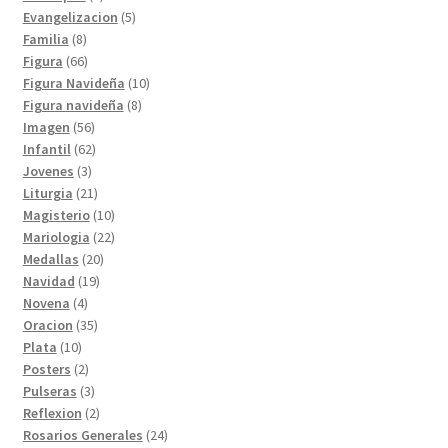
productos
5
Evangelizacion
5
8
productos
Familia
8
productos
66
Figura
66
productos
10
Figura Navideña
10
8
productos
Figura navideña
8
56
productos
Imagen
56
productos
62
Infantil
62
3
productos
Jovenes
3
productos
21
Liturgia
21
productos
10
Magisterio
10
productos
22
Mariologia
22
20
productos
Medallas
20
19
productos
Navidad
19
4
productos
Novena
4
productos
35
Oracion
35
10
productos
Plata
10
productos
2
Posters
2
productos
3
Pulseras
3
productos
2
Reflexion
2
productos
24
Rosarios Generales
24