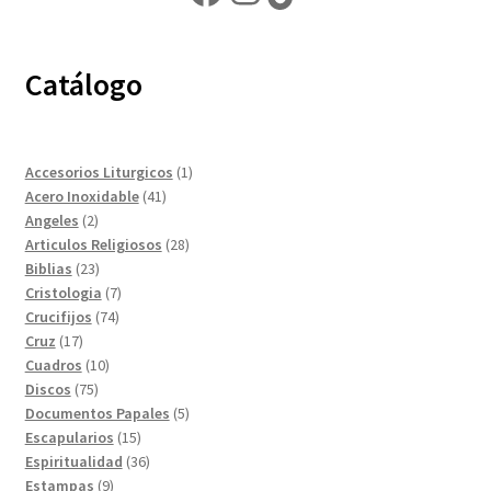
Catálogo
1
Accesorios Liturgicos
1
41
producto
Acero Inoxidable
41
2
productos
Angeles
2
productos
28
Articulos Religiosos
28
23
productos
Biblias
23
productos
7
Cristologia
7
74
productos
Crucifijos
74
17
productos
Cruz
17
productos
10
Cuadros
10
75
productos
Discos
75
productos
5
Documentos Papales
5
15
productos
Escapularios
15
productos
36
Espiritualidad
36
9
productos
Estampas
9