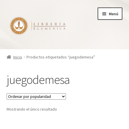
Ir
Ir
Menú
a
al
la
contenido
navegación
Inicio
Inicio
Productos etiquetados “juegodemesa”
Tienda
juegodemesa
Carrito
Finalizar compra
Mostrando el único resultado
¿Quienes somos?
Mi cuenta