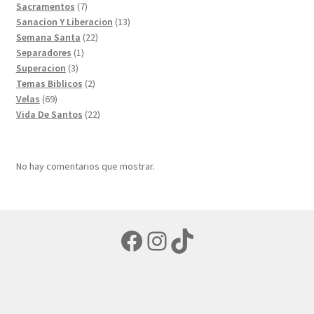
7
productos
Sacramentos
7
productos
13
Sanacion Y Liberacion
13
22
productos
Semana Santa
22
1
productos
Separadores
1
3
producto
Superacion
3
productos
2
Temas Biblicos
2
69
productos
Velas
69
productos
22
Vida De Santos
22
productos
No hay comentarios que mostrar.
Facebook
Instagram
TikTok