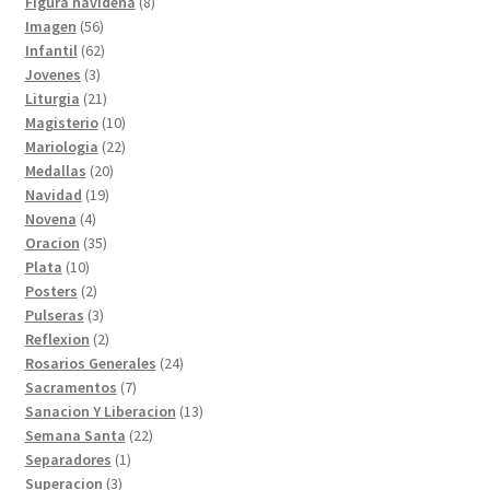
8
productos
Figura navideña
8
56
productos
Imagen
56
productos
62
Infantil
62
3
productos
Jovenes
3
productos
21
Liturgia
21
productos
10
Magisterio
10
productos
22
Mariologia
22
20
productos
Medallas
20
19
productos
Navidad
19
4
productos
Novena
4
productos
35
Oracion
35
10
productos
Plata
10
productos
2
Posters
2
productos
3
Pulseras
3
productos
2
Reflexion
2
productos
24
Rosarios Generales
24
7
productos
Sacramentos
7
productos
13
Sanacion Y Liberacion
13
22
productos
Semana Santa
22
1
productos
Separadores
1
3
producto
Superacion
3