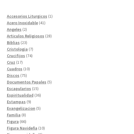
1
Accesorios Liturgicos
1
41
producto
Acero Inoxidable
41
2
productos
Angeles
2
productos
28
Articulos Religiosos
28
23
productos
Biblias
23
productos
7
Cristologia
7
74
productos
Crucifijos
74
17
productos
Cruz
17
productos
10
Cuadros
10
75
productos
Discos
75
productos
5
Documentos Papales
5
15
productos
Escapularios
15
productos
36
Espiritualidad
36
9
productos
Estampas
9
productos
5
Evangelizacion
5
8
productos
Familia
8
productos
66
Figura
66
productos
10
Figura Navideña
10