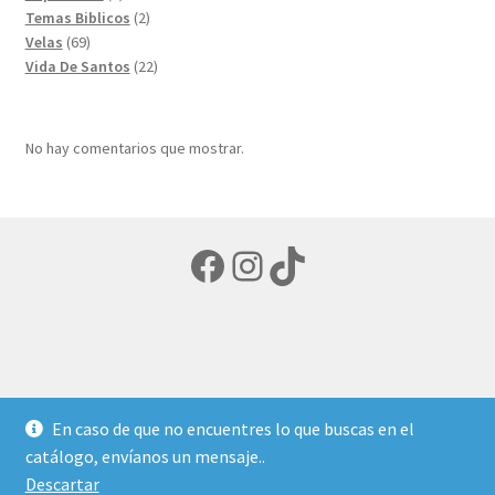
productos
2
Temas Biblicos
2
69
productos
Velas
69
productos
22
Vida De Santos
22
productos
No hay comentarios que mostrar.
Facebook
Instagram
TikTok
© LIBRERIA ECUMENICA 2026
En caso de que no encuentres lo que buscas en el
Política de privacidad
Creado con Storefront y
catálogo, envíanos un mensaje..
WooCommerce
.
Descartar