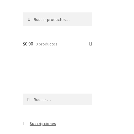
Buscar
Buscar
por:
$
0.00
0 productos
Buscar:
Suscripciones