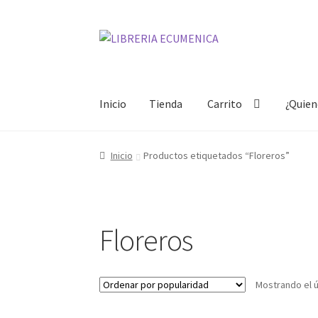
Ir
Ir
a
al
la
contenido
navegación
Inicio
Tienda
Carrito
¿Quie
Inicio
Tienda
Carrito
¿Quienes somos?
Mi cue
Inicio
Productos etiquetados “Floreros”
Floreros
Mostrando el ú