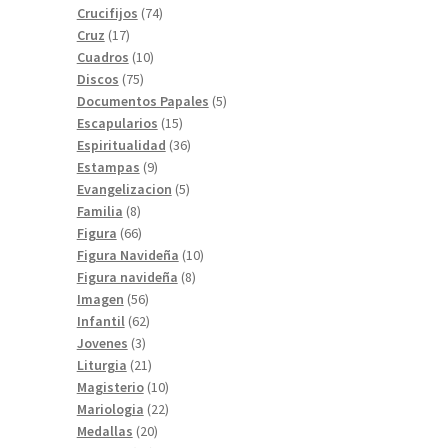
74
productos
Crucifijos
74
17
productos
Cruz
17
productos
10
Cuadros
10
75
productos
Discos
75
productos
5
Documentos Papales
5
15
productos
Escapularios
15
productos
36
Espiritualidad
36
9
productos
Estampas
9
productos
5
Evangelizacion
5
8
productos
Familia
8
productos
66
Figura
66
productos
10
Figura Navideña
10
8
productos
Figura navideña
8
56
productos
Imagen
56
productos
62
Infantil
62
3
productos
Jovenes
3
productos
21
Liturgia
21
productos
10
Magisterio
10
productos
22
Mariologia
22
20
productos
Medallas
20