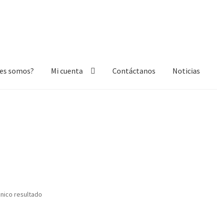
nes somos?
Mi cuenta
Contáctanos
Noticias
nta
Contáctanos
Noticias
nico resultado