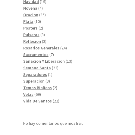
19
productos
Navidad
19
4
productos
Novena
4
productos
35
Oracion
35
10
productos
Plata
10
productos
2
Posters
2
productos
3
Pulseras
3
productos
2
Reflexion
2
productos
24
Rosarios Generales
24
7
productos
Sacramentos
7
productos
13
Sanacion Y Liberacion
13
22
productos
Semana Santa
22
1
productos
Separadores
1
3
producto
Superacion
3
productos
2
Temas Biblicos
2
69
productos
Velas
69
productos
22
Vida De Santos
22
productos
No hay comentarios que mostrar.