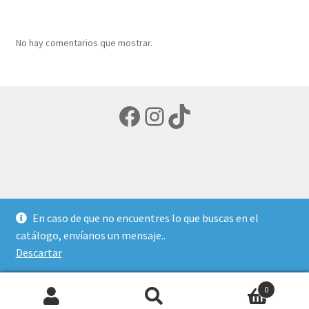
productos
No hay comentarios que mostrar.
Facebook
Instagram
TikTok
© LIBRERIA ECUMENICA 2026
En caso de que no encuentres lo que buscas en el
Política de privacidad
Creado con Storefront y
catálogo, envíanos un mensaje..
WooCommerce
.
Descartar
0
Buscar
Buscar