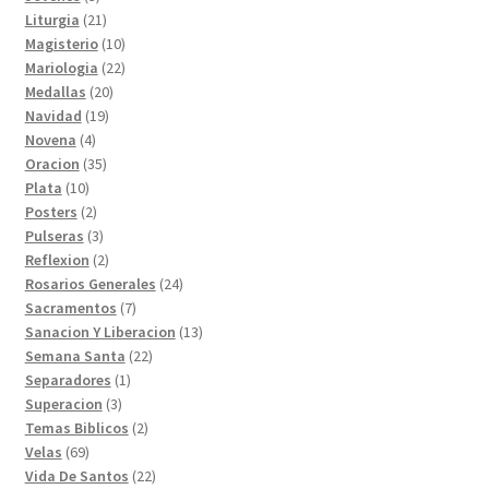
productos
21
Liturgia
21
productos
10
Magisterio
10
productos
22
Mariologia
22
20
productos
Medallas
20
19
productos
Navidad
19
4
productos
Novena
4
productos
35
Oracion
35
10
productos
Plata
10
productos
2
Posters
2
productos
3
Pulseras
3
productos
2
Reflexion
2
productos
24
Rosarios Generales
24
7
productos
Sacramentos
7
productos
13
Sanacion Y Liberacion
13
22
productos
Semana Santa
22
1
productos
Separadores
1
3
producto
Superacion
3
productos
2
Temas Biblicos
2
69
productos
Velas
69
productos
22
Vida De Santos
22