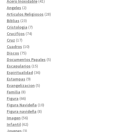
41
producto
Acero Inoxidable
41
2
productos
Angeles
2
productos
28
Articulos Religiosos
28
23
productos
Biblias
23
productos
7
Cristologia
7
74
productos
Crucifijos
74
17
productos
Cruz
17
productos
10
Cuadros
10
75
productos
Discos
75
productos
5
Documentos Papales
5
15
productos
Escapularios
15
productos
36
Espiritualidad
36
9
productos
Estampas
9
productos
5
Evangelizacion
5
8
productos
Familia
8
productos
66
Figura
66
productos
10
Figura Navideña
10
8
productos
Figura navideña
8
56
productos
Imagen
56
productos
62
Infantil
62
3
productos
Jovenes
3